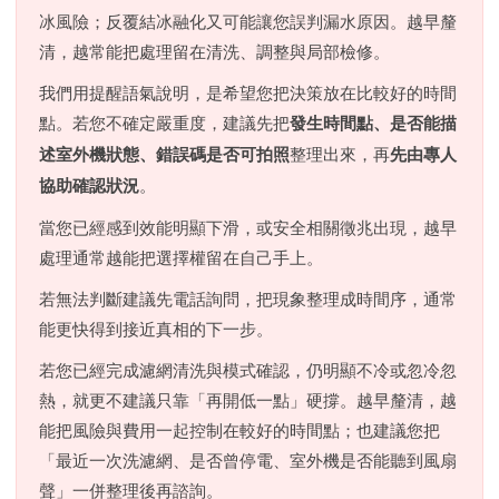
冰風險；反覆結冰融化又可能讓您誤判漏水原因。越早釐
清，越常能把處理留在清洗、調整與局部檢修。
我們用提醒語氣說明，是希望您把決策放在比較好的時間
點。若您不確定嚴重度，建議先把
發生時間點、是否能描
述室外機狀態、錯誤碼是否可拍照
整理出來，再
先由專人
協助確認狀況
。
當您已經感到效能明顯下滑，或安全相關徵兆出現，越早
處理通常越能把選擇權留在自己手上。
若無法判斷建議先電話詢問，把現象整理成時間序，通常
能更快得到接近真相的下一步。
若您已經完成濾網清洗與模式確認，仍明顯不冷或忽冷忽
熱，就更不建議只靠「再開低一點」硬撐。越早釐清，越
能把風險與費用一起控制在較好的時間點；也建議您把
「最近一次洗濾網、是否曾停電、室外機是否能聽到風扇
聲」一併整理後再諮詢。