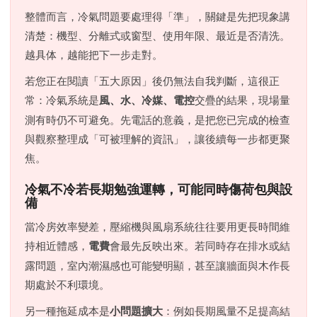
整體而言，冷氣問題要處理得「準」，關鍵是先把現象講
清楚：機型、分離式或窗型、使用年限、最近是否清洗。
越具体，越能把下一步走對。
若您正在閱讀「五大原因」後仍無法自我判斷，這很正
常：冷氣系統是
風、水、冷媒、電控
交疊的結果，現場量
測有時仍不可避免。先電話的意義，是把您已完成的檢查
與觀察整理成「可被理解的資訊」，讓後續每一步都更聚
焦。
冷氣不冷若長期勉強運轉，可能同時傷荷包與設
備
當冷房效率變差，壓縮機與風扇系統往往要用更長時間維
持相近體感，
電費
會最先反映出來。若同時存在排水或結
露問題，室內潮濕感也可能變明顯，甚至讓牆面與木作長
期處於不利環境。
另一種拖延成本是
小問題擴大
：例如長期風量不足提高結