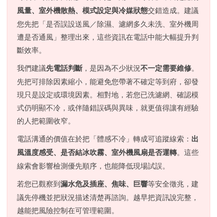
風量、室外機散熱、模式設定與冷媒狀態
交錯造成。建議
您先把「是否誤設送風／除濕、濾網多久未洗、室外機周
遭是否通風」整理出來，這些資訊在電話中能大幅提升判
斷效率。
我們建議
先電話判斷
，是因為不少狀況
不一定需要維修
。
先把可排除因素縮小，能避免您帶著不確定等到府，卻發
現只是設定或環境因素。相對地，若您已洗濾網、確認模
式仍明顯不冷，或伴隨錯誤碼與異味，就更值得讓有經驗
的人把範圍收窄。
電話溝通的價值在於把「體感不冷」轉成可追蹤線索：
出
風溫度感受、是否結冰吹霧、室外機風扇是否運轉
。這些
線索會影響檢測優先順序，也能降低現場試誤。
若您已觀察到
漏水危及插座、焦味、巨響
等安全徵兆，建
議先停機並把狀況描述清楚再諮詢。越早把資訊說完整，
越能把風險控制在可管理範圍。