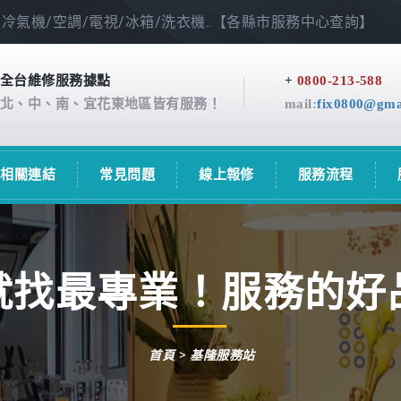
冷氣機/空調/電視/冰箱/洗衣機..【各縣市服務中心查詢】
全台維修服務據點
+
0800-213-588
北、中、南、宜花東地區皆有服務！
mail:
fix0800@gma
相關連結
常見問題
線上報修
服務流程
就找最專業！服務的好
首頁
> 基隆服務站