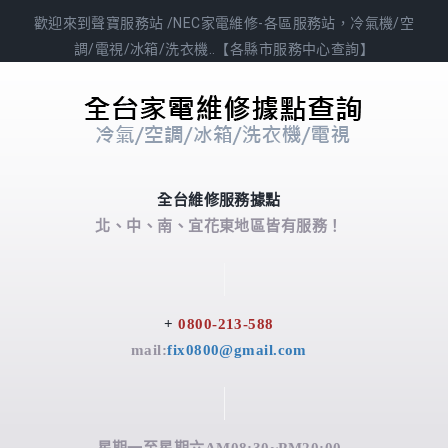
歡迎來到聲寶服務站 /NEC家電維修-各區服務站，冷氣機/空
調/電視/冰箱/洗衣機..【各縣市服務中心查詢】
全台維修服務據點
北、中、南、宜花東地區皆有服務！
+
0800-213-588
mail:
fix0800@gmail.com