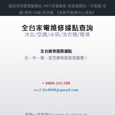
歡迎來到聲寶服務站 /NEC家電維修-各區服務站，冷氣機/空
調/電視/冰箱/洗衣機..【各縣市服務中心查詢】
全台維修服務據點
北、中、南、宜花東地區皆有服務！
+
0800-213-588
mail:
fix0800@gmail.com