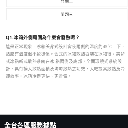
問題二
問題三
Q1.冰箱外側周圍為什麼會發熱呢？
這是正常現象。冰箱美背式設計會使兩側的溫度約45℃上下，
熱感有溫度但不致燙傷。舊式的冰箱散熱器裝在冰箱後，美背
式冰箱新式散熱系統在冰 箱兩側及底部，全面環繞式系統設
計，具有擴大散熱面積及均勻散熱之功效，大幅提高散熱及冷
卻效率，冰箱冷得更快、更省電。
全台各區服務據點