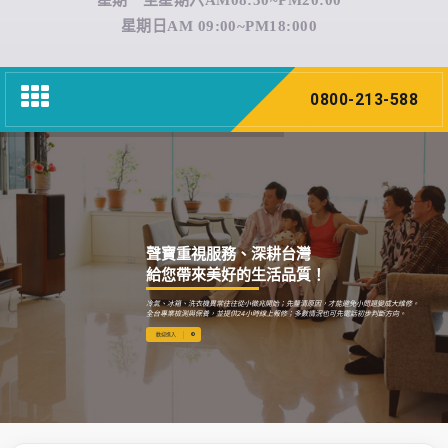
星期一至星期六AM08:30~PM20:00
星期日AM 09:00~PM18:000
Toggle
0800-213-588
navigation
聲寶重視服務、深耕台灣
給您帶來美好的生活品質！
冷氣、冰箱、洗衣機異常往往從小徵兆開始；先釐清原因，才能避免小問題變成大維修。
全台專業檢測與保養，並提供24小時線上報修；多數情況也可先電話初步判斷方向。
歡迎進入