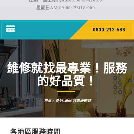
星期一至星期六AM08:30~PM20:00
星期日AM 09:00~PM18:000
Toggle
0800-213-588
navigation
維修就找最專業！服務
的好品質！
首頁
> 新竹.頭份.竹南服務站
各地區服務時間