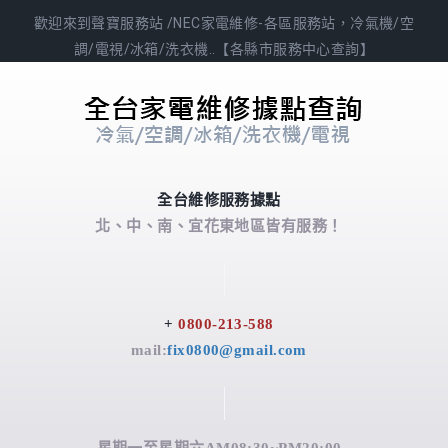
歡迎來到聲寶服務站 /NEC家電維修-各區服務站，冷氣機/空
調/電視/冰箱/洗衣機..【各縣市服務中心查詢】
全台維修服務據點
北、中、南、宜花東地區皆有服務！
+
0800-213-588
mail:
fix0800@gmail.com